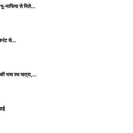
भू-माफिया से मिले...
करंट से...
ी भव्य रथ यात्रा,...
वाई